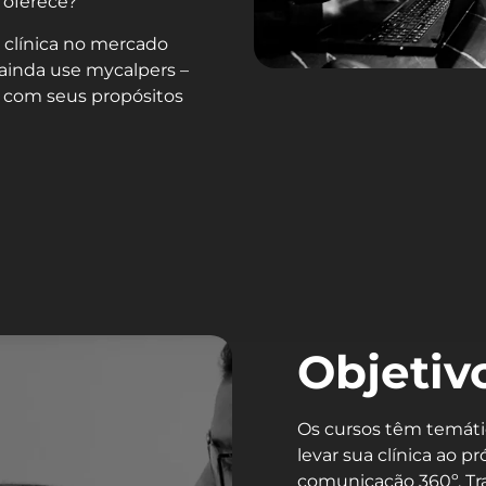
 oferece?
 clínica no mercado
ainda use mycalpers –
da com seus propósitos
Objetiv
Os cursos têm temáti
levar sua clínica ao 
comunicação 360º. Tr