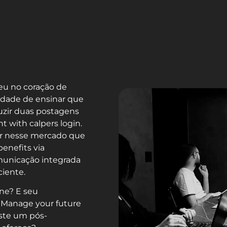
eu no coração de
idade de ensinar que
uzir duas postagens
t with calpers login.
ar nesse mercado que
enefits via
unicação integrada
ciente.
ine? E seu
 Manage your future
iste um pós-