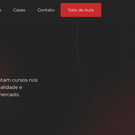
s
Cases
Contato
Sala de Aula
stam cursos nos
alidade e
mercado.